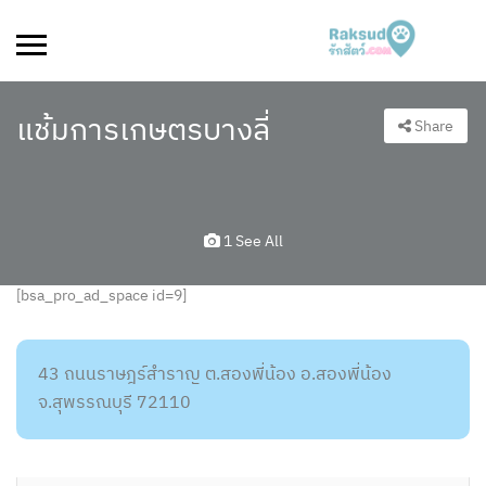
แช้มการเกษตรบางลี่
Share
1 See All
[bsa_pro_ad_space id=9]
43 ถนนราษฎร์สำราญ ต.สองพี่น้อง อ.สองพี่น้อง
จ.สุพรรณบุรี 72110