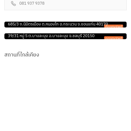
081 937 9378
คลินิก/โรงพยาบาลสัตว์
คลินิกรักษาสัตว์ปัณสุข
ร้านอุปกรณ์สัตว์เลี้ยง
685/3 ถ.นิมิตรเมือง ต.หนองโก อ.กระนวน จ.ขอนแก่น 40170
promoted
ทีดี เพ็ทช็อป
39/31 หมู่ 5 ต.บางละมุง อ.บางละมุง จ.ชลบุรี 20150
promoted
สถานที่ใกล้เคียง