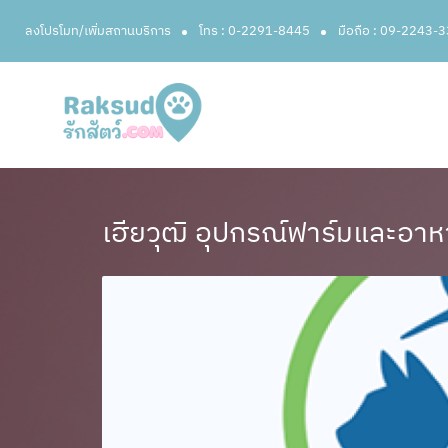
ลงโปรโมท/เพิ่มสถานบริการ
โทร : 0-2291-8445
มือถือ : 09-2243-
เฮียวุฒิ อุปกรณ์ฟาร์มและอาห