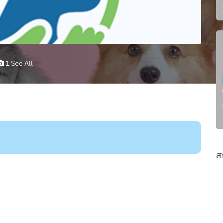
1 See All
ส