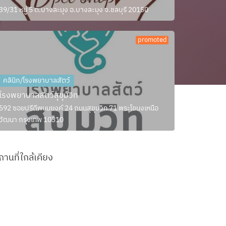
39/31 หมู่ 5 ต.บางละมุง อ.บางละมุง จ.ชลบุรี 20150
promoted
คลินิก/โรงพยาบาลสัตว์
โรงพยาบาลสัตว์สุขุมวิท
592 ซอยปรีดีพนมยงค์ 24 ถนนสุขุมวิท 71 พระโขนงเหนือ
วัฒนา กรุงเทพ 10310
ถานที่ใกล้เคียง