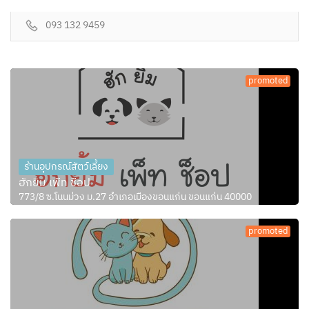
093 132 9459
promoted
ร้านอุปกรณ์สัตว์เลี้ยง
ฮักยิ้ม เพ็ท ช็อป
773/8 ซ.โนนม่วง ม.27 อำเภอเมืองขอนแก่น ขอนแก่น 40000
promoted