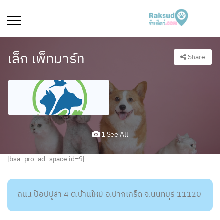
เล็ก เพ็ทมาร์ท
Share
1 See All
[bsa_pro_ad_space id=9]
ถนน ป๊อปปูล่า 4 ต.บ้านใหม่ อ.ปากเกร็ด จ.นนทบุรี 11120