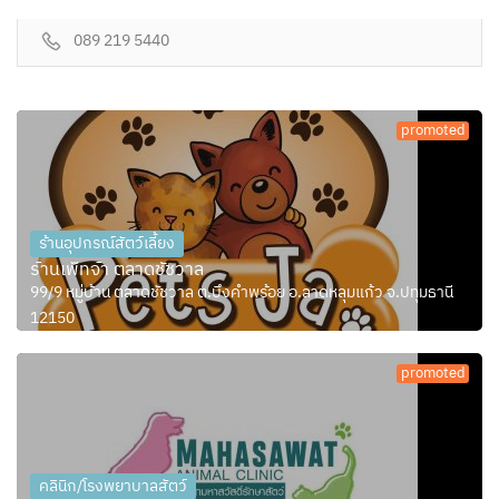
089 219 5440
promoted
ร้านอุปกรณ์สัตว์เลี้ยง
ร้านเพ็ทจ้า ตลาดชัชวาล
99/9 หมู่บ้าน ตลาดชัชวาล ต.บึงคำพร้อย อ.ลาดหลุมแก้ว จ.ปทุมธานี
12150
promoted
คลินิก/โรงพยาบาลสัตว์