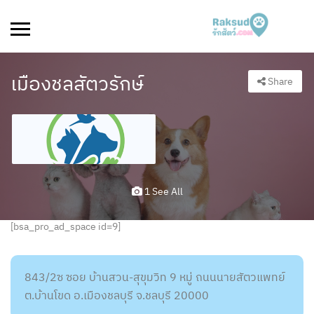
เมืองชลสัตวรักษ์
Share
1 See All
[bsa_pro_ad_space id=9]
843/2ซ ซอย บ้านสวน-สุขุมวิท 9 หมู่ ถนนนายสัตวแพทย์
ต.บ้านโขด อ.เมืองชลบุรี จ.ชลบุรี 20000