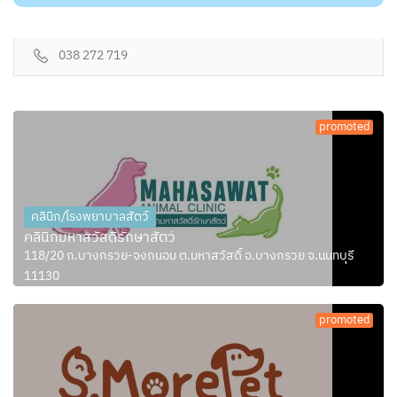
038 272 719
promoted
คลินิก/โรงพยาบาลสัตว์
คลินิกมหาสวัสดิ์รักษาสัตว์
118/20 ถ.บางกรวย-จงถนอม ต.มหาสวัสดิ์ อ.บางกรวย จ.นนทบุรี
11130
promoted