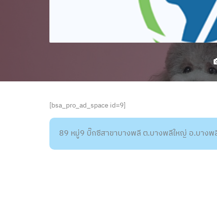
[bsa_pro_ad_space id=9]
89 หมู่9 บิ๊กซีสาขาบางพลี ต.บางพลีใหญ่ อ.บาง