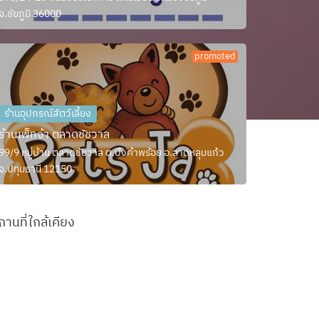
จ.ชัยภูมิ 36000
promoted
ร้านอุปกรณ์สัตว์เลี้ยง
ร้านเพ็ทจ้า ตลาดชัชวาล
99/9 หมู่บ้าน ตลาดชัชวาล ต.บึงคำพร้อย อ.ลาดหลุมแก้ว
จ.ปทุมธานี 12150
ถานที่ใกล้เคียง