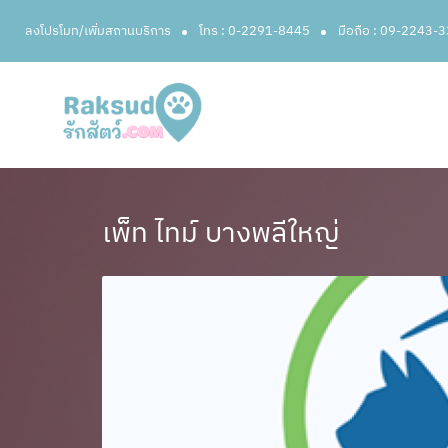
ลงโปรโมท/เพิ่มสถานบริการ
โทร : 0-2291-8445
มือถือ : 09-2243-
เพ็ท ไทม์ บางพลีใหญ่