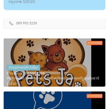
กรุงเทพ 10520
089 992 3230
promoted
ร้านอุปกรณ์สัตว์เลี้ยง
ร้านเพ็ทจ้า ตลาดชัชวาล
99/9 หมู่บ้าน ตลาดชัชวาล ต.บึงคำพร้อย อ.ลาดหลุมแก้ว จ.ปทุมธานี
12150
promoted