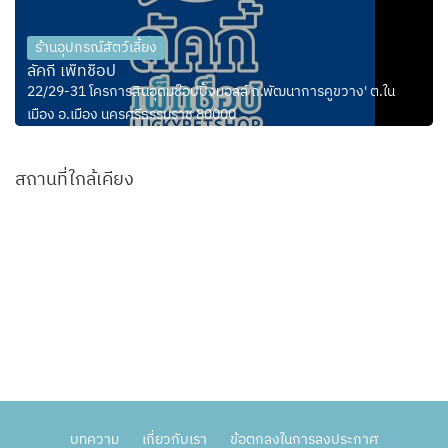
ร้านอุปกรณ์สัตว์เลี้ยง
ลัคกี้ เพ็ทช็อป
22/29-31 โครการสินอุดมช๊อปปิ้งมอลล์ ถ.พัฒนาการคูขวาง' ต.ใน
เมือง อ.เมือง นครศรีธรรมราช 80000
สถานที่ใกล้เคียง
บทความ
เกี่ยวกับเรา
ข้อตกลงในการลงประกาศ