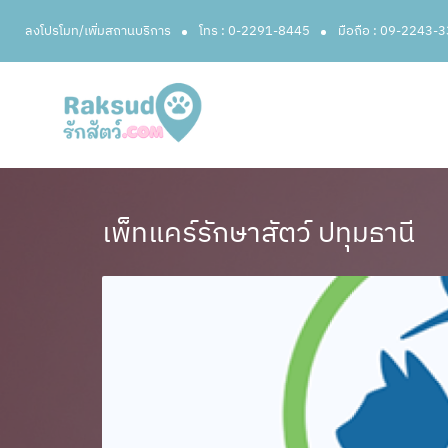
ลงโปรโมท/เพิ่มสถานบริการ
โทร : 0-2291-8445
มือถือ : 09-2243-
เพ็ทแคร์รักษาสัตว์ ปทุมธานี