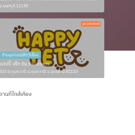
จ.นนทบุรี 11130
promoted
ร้านอุปกรณ์สัตว์เลี้ยง
แฮปปี้ เพ็ท By.รวมเกษตร
333 ต.กุมภวาปี อ.กุมภวาปี จ.อุดรธานี 41110
ถานที่ใกล้เคียง