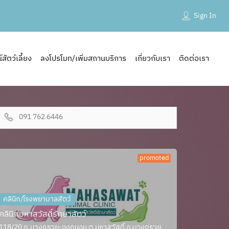
Sign In
ัตว์เลี้ยง
ลงโปรโมท/เพิ่มสถานบริการ
เกี่ยวกับเรา
ติดต่อเรา
091 762 6446
promoted
คลินิก/โรงพยาบาลสัตว์
คลินิกมหาสวัสดิ์รักษาสัตว์
118/20 ถ.บางกรวย-จงถนอม ต.มหาสวัสดิ์ อ.บางกรวย