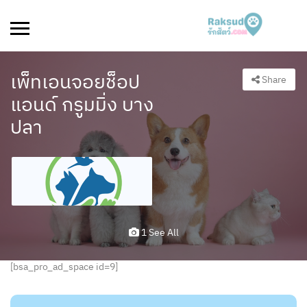
เพ็ทเอนจอยช็อป
Share
แอนด์ กรูมมิ่ง บาง
ปลา
1 See All
[bsa_pro_ad_space id=9]