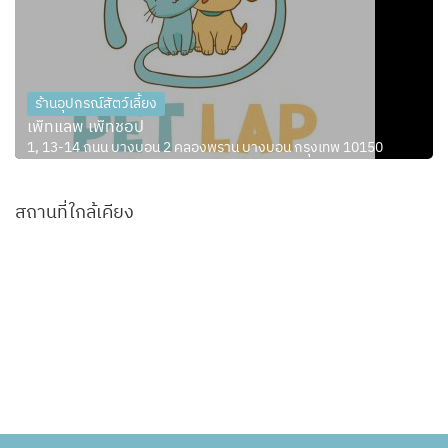
ร้านอุปกรณ์สัตว์เลี้ยง
เพ็ทแลพ เพ็ทชอป
1, 13-14 ถนน บางบอน 2 คลองพราน บางบอน กรุงเทพ 10150
สถานที่ใกล้เคียง