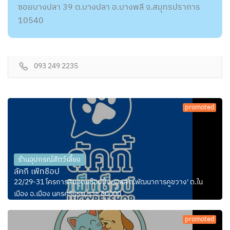
ซอยบางปลา 39 ต.บางปลา อ.บางพลี จ.สมุทรปราการ
10540
093 249 2235
promoted
ร้านอุปกรณ์สัตว์เลี้ยง
ลัคกี้ เพ็ทช็อป
22/29-31 โครการสินอุดมช๊อปปิ้งมอลล์ ถ.พัฒนาการคูขวาง' ต.ใน
เมือง อ.เมือง นครศรีธรรมราช 80000
promoted