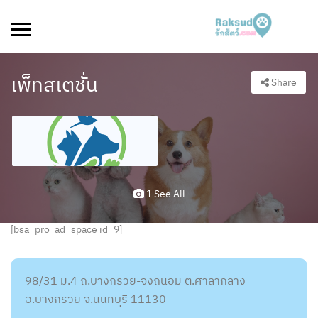
เพ็ทสเตชั่น
Share
1 See All
[bsa_pro_ad_space id=9]
98/31 ม.4 ถ.บางกรวย-จงถนอม ต.ศาลากลาง
อ.บางกรวย จ.นนทบุรี 11130