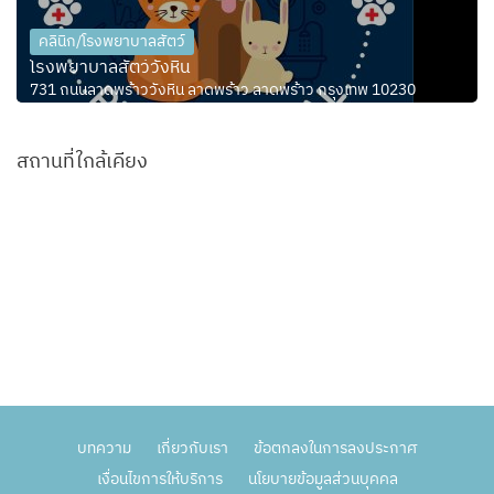
คลินิก/โรงพยาบาลสัตว์
โรงพยาบาลสัตว์วังหิน
731 ถนนลาดพร้าววังหิน ลาดพร้าว ลาดพร้าว กรุงเทพ 10230
สถานที่ใกล้เคียง
บทความ
เกี่ยวกับเรา
ข้อตกลงในการลงประกาศ
เงื่อนไขการให้บริการ
นโยบายข้อมูลส่วนบุคคล