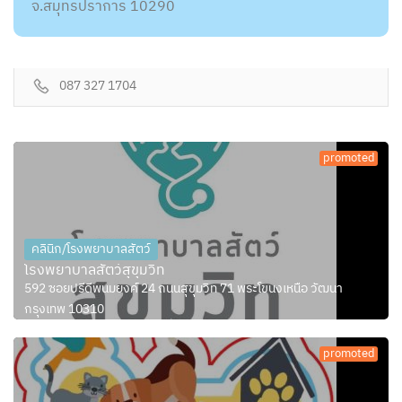
จ.สมุทรปราการ 10290
087 327 1704
promoted
คลินิก/โรงพยาบาลสัตว์
โรงพยาบาลสัตว์สุขุมวิท
592 ซอยปรีดีพนมยงค์ 24 ถนนสุขุมวิท 71 พระโขนงเหนือ วัฒนา
กรุงเทพ 10310
promoted