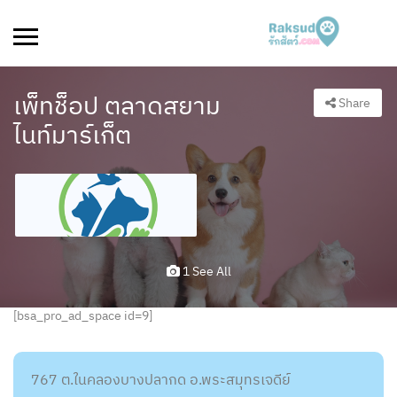
เพ็ทช็อป ตลาดสยาม
Share
ไนท์มาร์เก็ต
1 See All
[bsa_pro_ad_space id=9]
767 ต.ในคลองบางปลากด อ.พระสมุทรเจดีย์