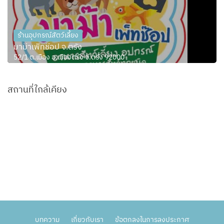
ร้านอุปกรณ์สัตว์เลี้ยง
มาม๊าเพ็ทช๊อป จ.ตรัง
52/1 ต.เมือง อ.เมืองตรัง จ.ตรัง 92000
สถานที่ใกล้เคียง
บทความ
เกี่ยวกับเรา
ข้อตกลงในการลงประกาศ