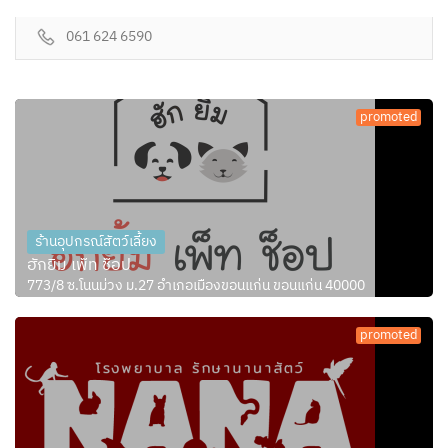
061 624 6590
promoted
ร้านอุปกรณ์สัตว์เลี้ยง
ฮักยิ้ม เพ็ท ช็อป
773/8 ซ.โนนม่วง ม.27 อำเภอเมืองขอนแก่น ขอนแก่น 40000
promoted