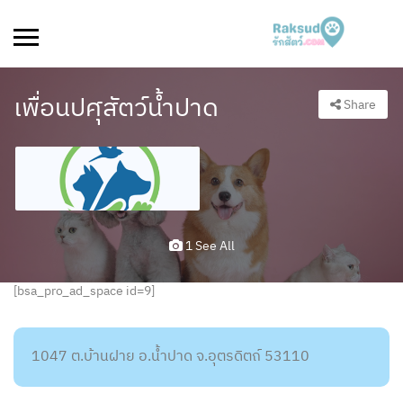
เพื่อนปศุสัตว์น้ำปาด
Share
1 See All
[bsa_pro_ad_space id=9]
1047 ต.บ้านฝาย อ.น้ำปาด จ.อุตรดิตถ์ 53110