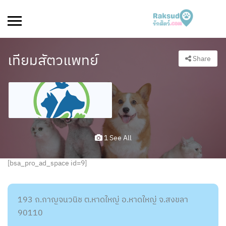
เทียมสัตวแพทย์
Share
1 See All
[bsa_pro_ad_space id=9]
193 ถ.กาญจนวนิช ต.หาดใหญ่ อ.หาดใหญ่ จ.สงขลา
90110