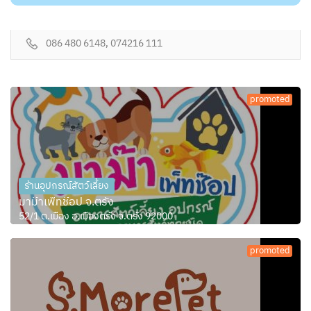
086 480 6148, 074216 111
promoted
ร้านอุปกรณ์สัตว์เลี้ยง
มาม๊าเพ็ทช๊อป จ.ตรัง
52/1 ต.เมือง อ.เมืองตรัง จ.ตรัง 92000
promoted