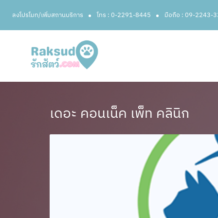
ลงโปรโมท/เพิ่มสถานบริการ
โทร : 0-2291-8445
มือถือ : 09-2243-
เดอะ คอนเน็ค เพ็ท คลินิก