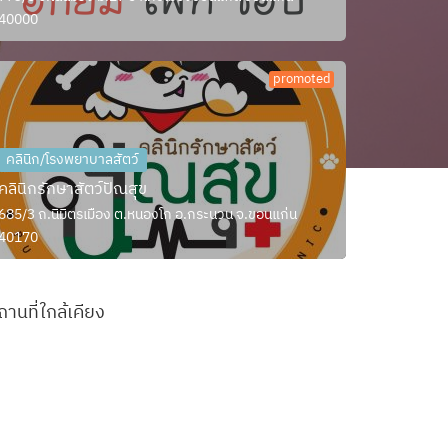
40000
promoted
คลินิก/โรงพยาบาลสัตว์
คลินิกรักษาสัตว์ปัณสุข
685/3 ถ.นิมิตรเมือง ต.หนองโก อ.กระนวน จ.ขอนแก่น
40170
ถานที่ใกล้เคียง