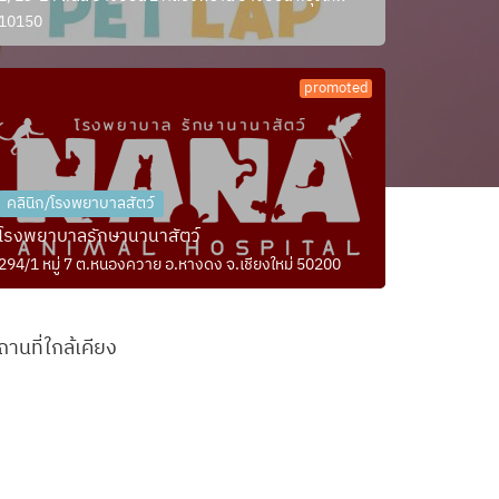
10150
promoted
คลินิก/โรงพยาบาลสัตว์
โรงพยาบาลรักษานานาสัตว์
294/1 หมู่ 7 ต.หนองควาย อ.หางดง จ.เชียงใหม่ 50200
ถานที่ใกล้เคียง