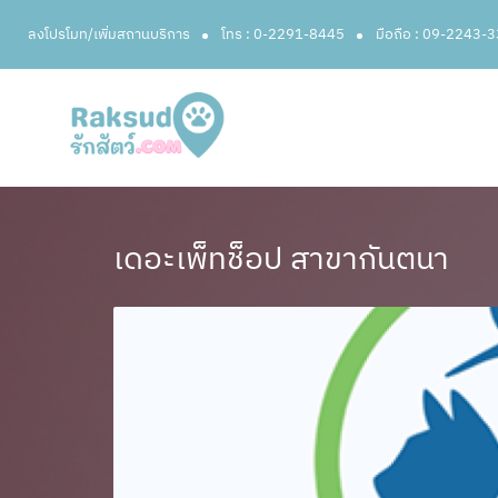
ลงโปรโมท/เพิ่มสถานบริการ
โทร : 0-2291-8445
มือถือ : 09-2243-
เดอะเพ็ทช็อป สาขากันตนา