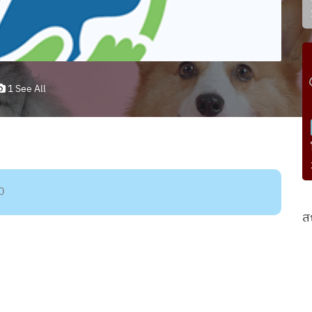
1 See All
0
ส