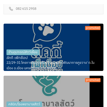
082 615 2958
promoted
ร้านอุปกรณ์สัตว์เลี้ยง
ลัคกี้ เพ็ทช็อป
22/29-31 โครการสินอุดมช๊อปปิ้งมอลล์ ถ.พัฒนาการคูขวาง' ต.ใน
เมือง อ.เมือง นครศรีธรรมราช 80000
promoted
คลินิก/โรงพยาบาลสัตว์