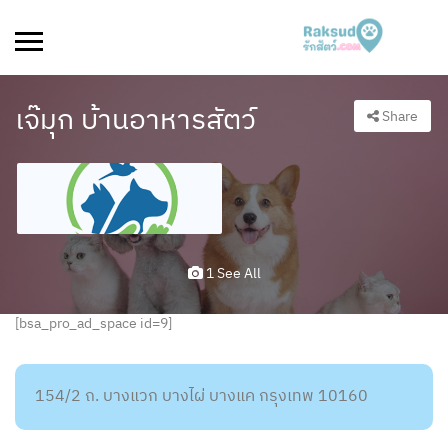
เจ๊มุก บ้านอาหารสัตว์
Share
1 See All
[bsa_pro_ad_space id=9]
154/2 ถ. บางแวก บางไผ่ บางแค กรุงเทพ 10160