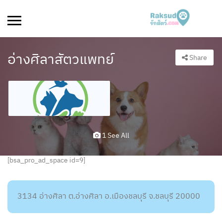
อ่างศิลาสัตวแพทย์
Share
1 See All
[bsa_pro_ad_space id=9]
3134 อ่างศิลา ต.อ่างศิลา อ.เมืองชลบุรี จ.ชลบุรี 20000