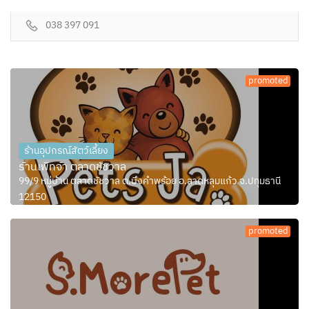
038 397 091
promoted
ร้านอุปกรณ์สัตว์เลี้ยง
ร้านเพ็ทจ้า ตลาดชัชวาล
99/9 หมู่บ้าน ตลาดชัชวาล ต.บึงคำพร้อย อ.ลาดหลุมแก้ว จ.ปทุมธานี
12150
promoted