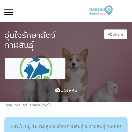
อุ่นใจรักษาสัตว์
Share
กาฬสินธุ์
1 See All
[bsa_pro_ad_space id=9]
181/5 หมู่ 16 ต.หลุบ อ.เมืองกาฬสินธุ์ จ.กาฬสินธุ์ 46000