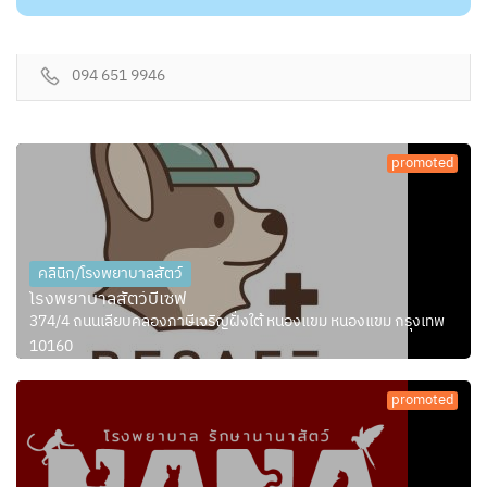
094 651 9946
promoted
คลินิก/โรงพยาบาลสัตว์
โรงพยาบาลสัตว์บีเซฟ
374/4 ถนนเลียบคลองภาษีเจริญฝั่งใต้ หนองแขม หนองแขม กรุงเทพ
10160
promoted