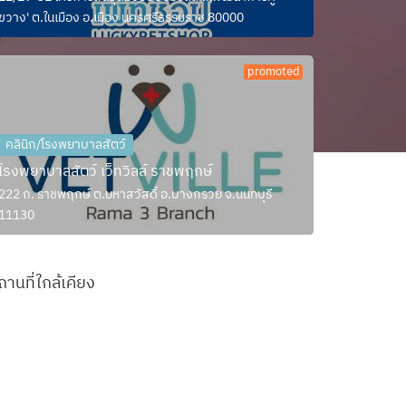
ขวาง' ต.ในเมือง อ.เมือง นครศรีธรรมราช 80000
promoted
คลินิก/โรงพยาบาลสัตว์
โรงพยาบาลสัตว์ เว็ทวิลล์ ราชพฤกษ์
222 ถ. ราชพฤกษ์ ต.มหาสวัสดิ์ อ.บางกรวย จ.นนทบุรี
11130
ถานที่ใกล้เคียง