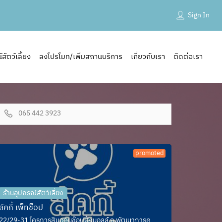
Sign In
ัตว์เลี้ยง
ลงโปรโมท/เพิ่มสถานบริการ
เกี่ยวกับเรา
ติดต่อเรา
065 442 3923
promoted
ร้านอุปกรณ์สัตว์เลี้ยง
ลัคกี้ เพ็ทช็อป
22/29-31 โครการสินอุดมช๊อปปิ้งมอลล์ ถ.พัฒนาการคู