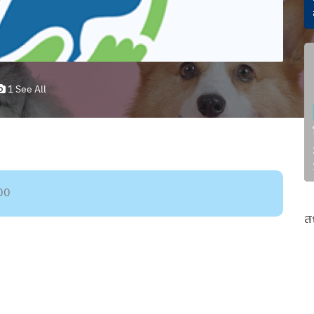
1 See All
000
ส