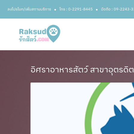
ลงโปรโมท/เพิ่มสถานบริการ
โทร : 0-2291-8445
มือถือ : 09-2243-
อิศราอาหารสัตว์ สาขาอุตรดิต