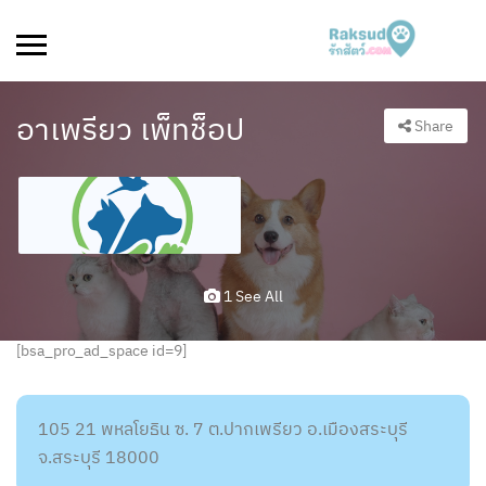
อาเพรียว เพ็ทช็อป
Share
1 See All
[bsa_pro_ad_space id=9]
105 21 พหลโยธิน ซ. 7 ต.ปากเพรียว อ.เมืองสระบุรี
จ.สระบุรี 18000