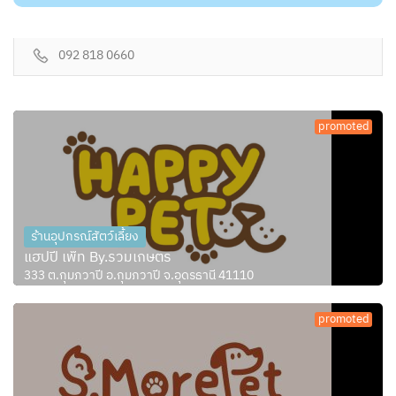
092 818 0660
promoted
ร้านอุปกรณ์สัตว์เลี้ยง
แฮปปี้ เพ็ท By.รวมเกษตร
333 ต.กุมภวาปี อ.กุมภวาปี จ.อุดรธานี 41110
promoted