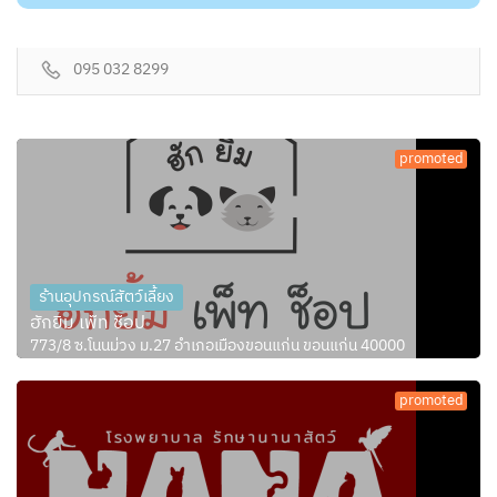
095 032 8299
promoted
ร้านอุปกรณ์สัตว์เลี้ยง
ฮักยิ้ม เพ็ท ช็อป
773/8 ซ.โนนม่วง ม.27 อำเภอเมืองขอนแก่น ขอนแก่น 40000
promoted