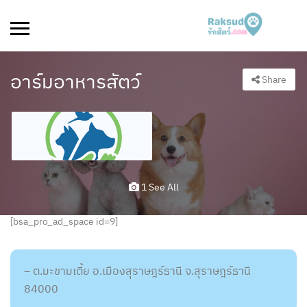
อาร์มอาหารสัตว์
Share
1 See All
[bsa_pro_ad_space id=9]
– ต.มะขามเตี้ย อ.เมืองสุราษฎร์ธานี จ.สุราษฎร์ธานี
84000