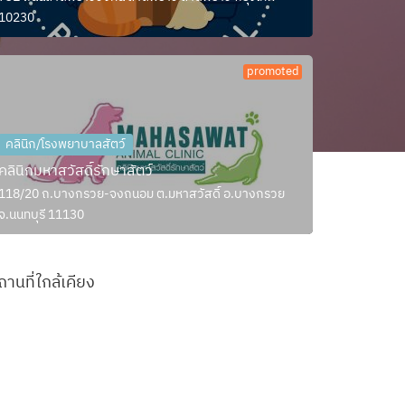
10230
promoted
คลินิก/โรงพยาบาลสัตว์
คลินิกมหาสวัสดิ์รักษาสัตว์
118/20 ถ.บางกรวย-จงถนอม ต.มหาสวัสดิ์ อ.บางกรวย
จ.นนทบุรี 11130
ถานที่ใกล้เคียง