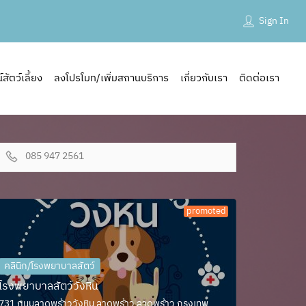
Sign In
ัตว์เลี้ยง
ลงโปรโมท/เพิ่มสถานบริการ
เกี่ยวกับเรา
ติดต่อเรา
085 947 2561
promoted
คลินิก/โรงพยาบาลสัตว์
โรงพยาบาลสัตว์วังหิน
731 ถนนลาดพร้าววังหิน ลาดพร้าว ลาดพร้าว กรุงเทพ