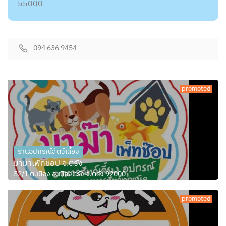
55000
094 636 9454
promoted
ร้านอุปกรณ์สัตว์เลี้ยง
มาม๊าเพ็ทช๊อป จ.ตรัง
52/1 ต.เมือง อ.เมืองตรัง จ.ตรัง 92000
promoted