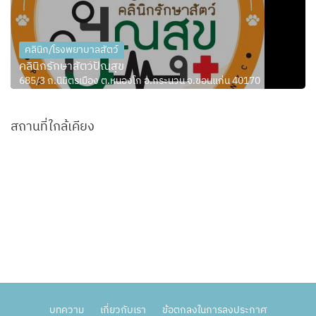
คลินิก/โรงพยาบาลสัตว์
คลินิกรักษาสัตว์ปัณสุข
685/3 ถ.นิมิตรเมือง ต.หนองโก อ.กระนวน จ.ขอนแก่น 40170
สถานที่ใกล้เคียง
บทความ
เกี่ยวกับเรา
ข้อตกลงในการลงประกาศ