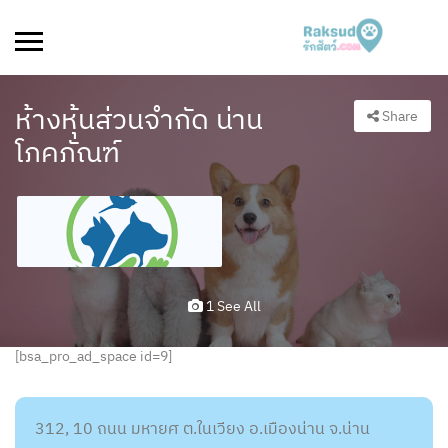
ห้างหุ้นส่วนจำกัด น่าน
Share
โภคภัณฑ์
1 See All
[bsa_pro_ad_space id=9]
312, 10 ถนน มหายศ ต.ในเวียง อ.เมืองน่าน จ.น่าน