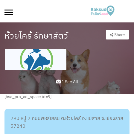
ห้วยไคร้ รักษาสัตว์
Share
1 See All
[bsa_pro_ad_space id=9]
290 หมู่ 2 ถนนพหลโยธิน ต.ห้วยไคร้ อ.แม่สาย จ.เชียงราย
57240