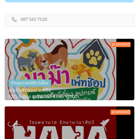
087 565 7520
promoted
ร้านอุปกรณ์สัตว์เลี้ยง
มาม๊าเพ็ทช๊อป จ.ตรัง
52/1 ต.เมือง อ.เมืองตรัง จ.ตรัง 92000
promoted