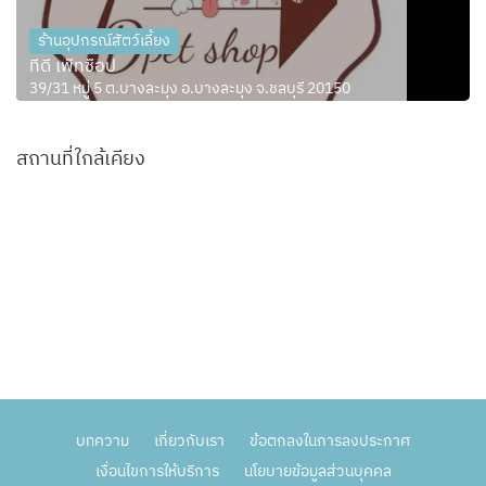
ร้านอุปกรณ์สัตว์เลี้ยง
ทีดี เพ็ทช็อป
39/31 หมู่ 5 ต.บางละมุง อ.บางละมุง จ.ชลบุรี 20150
สถานที่ใกล้เคียง
บทความ
เกี่ยวกับเรา
ข้อตกลงในการลงประกาศ
เงื่อนไขการให้บริการ
นโยบายข้อมูลส่วนบุคคล