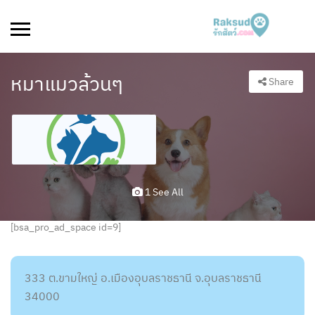
หมาแมวล้วนๆ
Share
1 See All
[bsa_pro_ad_space id=9]
333 ต.ขามใหญ่ อ.เมืองอุบลราชธานี จ.อุบลราชธานี
34000