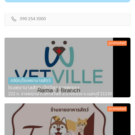
090 254 3000
promoted
คลินิก/โรงพยาบาลสัตว์
โรงพยาบาลสัตว์ เว็ทวิลล์ ราชพฤกษ์
222 ถ. ราชพฤกษ์ ต.มหาสวัสดิ์ อ.บางกรวย จ.นนทบุรี 11130
promoted