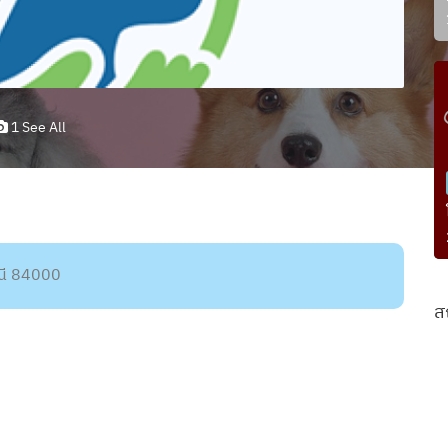
1 See All
านี 84000
ส