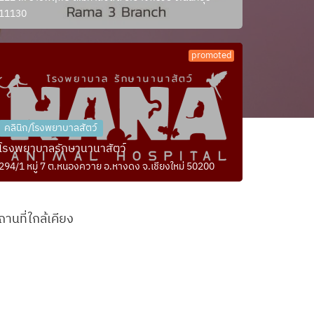
11130
promoted
คลินิก/โรงพยาบาลสัตว์
โรงพยาบาลรักษานานาสัตว์
294/1 หมู่ 7 ต.หนองควาย อ.หางดง จ.เชียงใหม่ 50200
ถานที่ใกล้เคียง