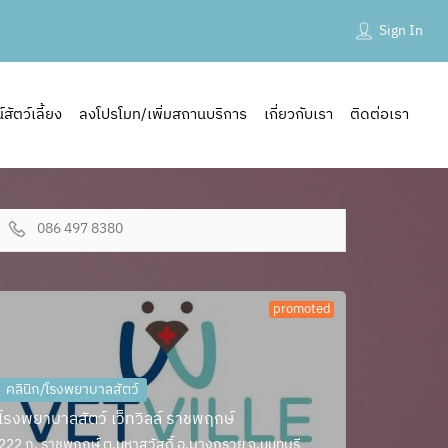
Sign In
ัตว์เลี้ยง
ลงโปรโมท/เพิ่มสถานบริการ
เกี่ยวกับเรา
ติดต่อเรา
086 497 8380
promoted
คลินิก/โรงพยาบาลสัตว์
โรงพยาบาลสัตว์ เว็ทวิลล์ ราชพฤกษ์
222 ถ. ราชพฤกษ์ ต.มหาสวัสดิ์ อ.บางกรวย จ.นนทบุรี