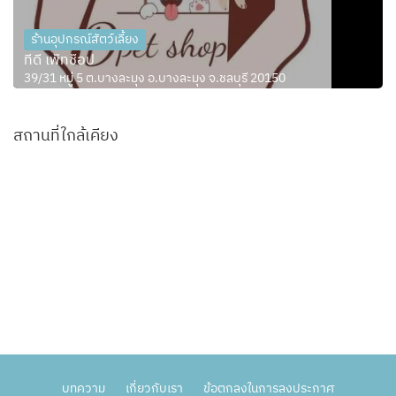
ร้านอุปกรณ์สัตว์เลี้ยง
ทีดี เพ็ทช็อป
39/31 หมู่ 5 ต.บางละมุง อ.บางละมุง จ.ชลบุรี 20150
สถานที่ใกล้เคียง
บทความ
เกี่ยวกับเรา
ข้อตกลงในการลงประกาศ