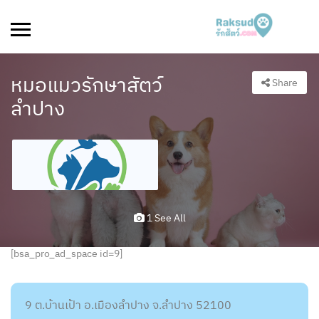
หมอแมวรักษาสัตว์
Share
ลำปาง
1 See All
[bsa_pro_ad_space id=9]
9 ต.บ้านเป้า อ.เมืองลำปาง จ.ลำปาง 52100