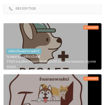
083 039 7528
promoted
คลินิก/โรงพยาบาลสัตว์
โรงพยาบาลสัตว์บีเซฟ
374/4 ถนนเลียบคลองภาษีเจริญฝั่งใต้ หนองแขม หนองแขม กรุงเทพ
10160
promoted