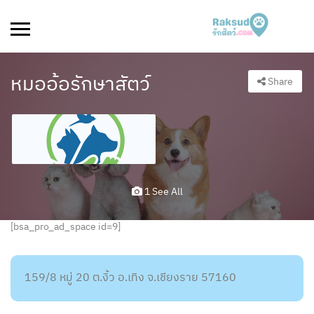
หมออ้อรักษาสัตว์
Share
1 See All
[bsa_pro_ad_space id=9]
159/8 หมู่ 20 ต.งิ้ว อ.เทิง จ.เชียงราย 57160