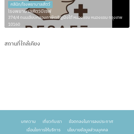
คลินิก/โรงพยาบาลสัตว์
โรงพยาบาลสัตว์บีเซฟ
374/4 ถนนเลียบคลองภาษีเจริญฝั่งใต้ หนองแขม หนองแขม กรุงเทพ
10160
สถานที่ใกล้เคียง
บทความ
เกี่ยวกับเรา
ข้อตกลงในการลงประกาศ
เงื่อนไขการให้บริการ
นโยบายข้อมูลส่วนบุคคล