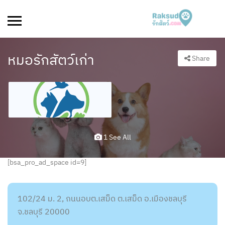
หมอรักสัตว์เก่า
Share
1 See All
[bsa_pro_ad_space id=9]
102/24 ม. 2, ถนนอบต.เสม็ด ต.เสม็ด อ.เมืองชลบุรี
จ.ชลบุรี 20000