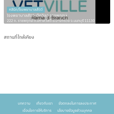
คลินิก/โรงพยาบาลสัตว์
โรงพยาบาลสัตว์ เว็ทวิลล์ ราชพฤกษ์
222 ถ. ราชพฤกษ์ ต.มหาสวัสดิ์ อ.บางกรวย จ.นนทบุรี 11130
สถานที่ใกล้เคียง
บทความ
เกี่ยวกับเรา
ข้อตกลงในการลงประกาศ
เงื่อนไขการให้บริการ
นโยบายข้อมูลส่วนบุคคล