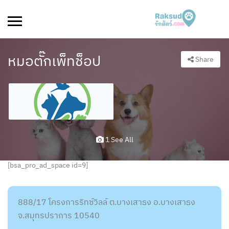
หมอตั๊กเพ็ทช็อป
Share
1 See All
[bsa_pro_ad_space id=9]
888/17 โครงการริทซ์วิลล์ ต.บางเสาธง อ.บางเสาธง
จ.สมุทรปราการ 10540