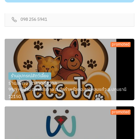
098 256 5941
promoted
ร้านอุปกรณ์สัตว์เลี้ยง
ร้านเพ็ทจ้า ตลาดชัชวาล
99/9 หมู่บ้าน ตลาดชัชวาล ต.บึงคำพร้อย อ.ลาดหลุมแก้ว จ.ปทุมธานี
12150
promoted