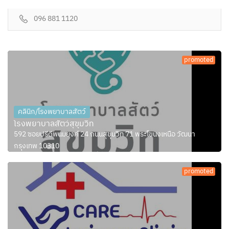
096 881 1120
promoted
คลินิก/โรงพยาบาลสัตว์
โรงพยาบาลสัตว์สุขุมวิท
592 ซอยปรีดีพนมยงค์ 24 ถนนสุขุมวิท 71 พระโขนงเหนือ วัฒนา
กรุงเทพ 10310
promoted