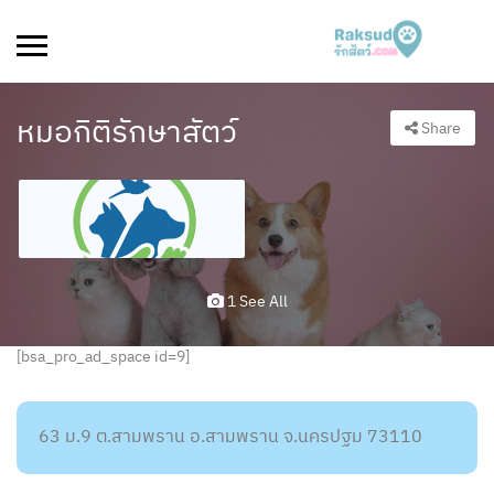
หมอกิติรักษาสัตว์
Share
1 See All
[bsa_pro_ad_space id=9]
63 ม.9 ต.สามพราน อ.สามพราน จ.นครปฐม 73110