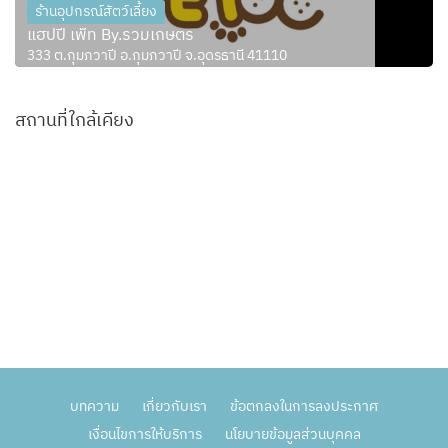
ร้านอุปกรณ์สัตว์เลี้ยง
แฮปปี้ เพ็ท By.รวมเกษตร
333 ต.กุมภวาปี อ.กุมภวาปี จ.อุดรธานี 41110
สถานที่ใกล้เคียง
บทความ
เกี่ยวกับเรา
ข้อตกลงในการลงประกาศ
เงื่อนไขการให้บริการ
นโยบายข้อมูลส่วนบุคคล