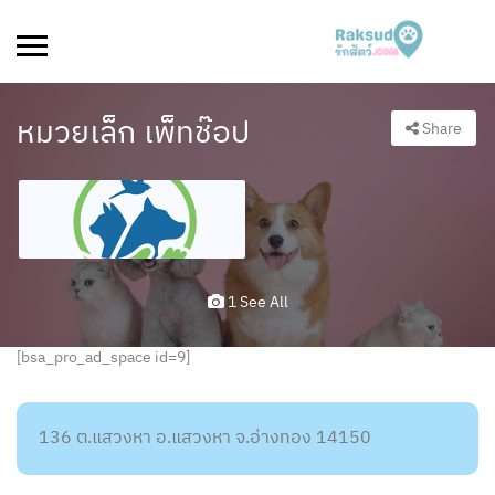
หมวยเล็ก เพ็ทช๊อป
Share
1 See All
[bsa_pro_ad_space id=9]
136 ต.แสวงหา อ.แสวงหา จ.อ่างทอง 14150