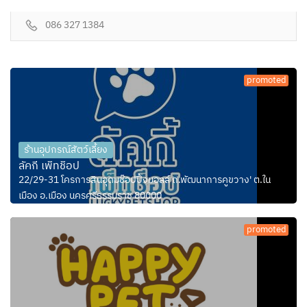
086 327 1384
promoted
ร้านอุปกรณ์สัตว์เลี้ยง
ลัคกี้ เพ็ทช็อป
22/29-31 โครการสินอุดมช๊อปปิ้งมอลล์ ถ.พัฒนาการคูขวาง' ต.ใน
เมือง อ.เมือง นครศรีธรรมราช 80000
promoted