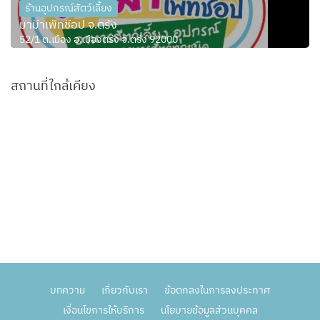
ร้านอุปกรณ์สัตว์เลี้ยง
มาม๊าเพ็ทช๊อป จ.ตรัง
52/1 ต.เมือง อ.เมืองตรัง จ.ตรัง 92000
สถานที่ใกล้เคียง
บทความ
เกี่ยวกับเรา
ข้อตกลงในการลงประกาศ
เงื่อนไขการให้บริการ
นโยบายข้อมูลส่วนบุคคล