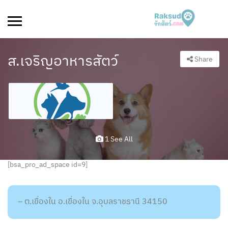
ส.เจริญอาหารสัตว์
Share
1 See All
[bsa_pro_ad_space id=9]
– ต.เขื่องใน อ.เขื่องใน จ.อุบลราชธานี 34150