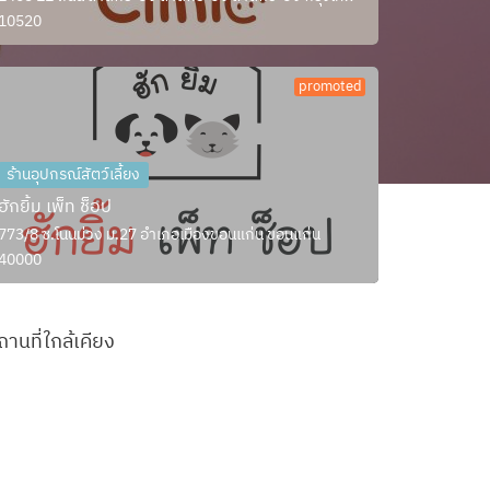
10520
promoted
ร้านอุปกรณ์สัตว์เลี้ยง
ฮักยิ้ม เพ็ท ช็อป
773/8 ซ.โนนม่วง ม.27 อำเภอเมืองขอนแก่น ขอนแก่น
40000
ถานที่ใกล้เคียง