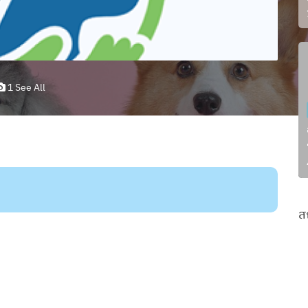
1 See All
ส