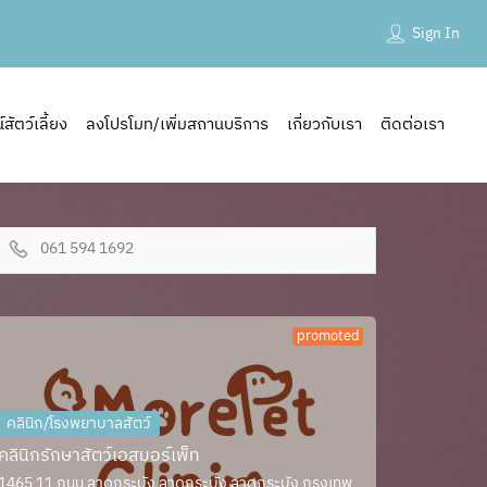
Sign In
ัตว์เลี้ยง
ลงโปรโมท/เพิ่มสถานบริการ
เกี่ยวกับเรา
ติดต่อเรา
061 594 1692
promoted
คลินิก/โรงพยาบาลสัตว์
คลินิกรักษาสัตว์เอสมอร์เพ็ท
1465 11 ถนน ลาดกระบัง ลาดกระบัง ลาดกระบัง กรุงเทพ