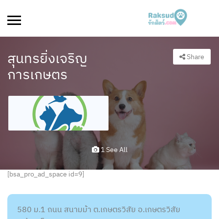
สุนทรยิ่งเจริญ
Share
การเกษตร
1 See All
[bsa_pro_ad_space id=9]
580 ม.1 ถนน สนามม้า ต.เกษตรวิสัย อ.เกษตรวิสัย