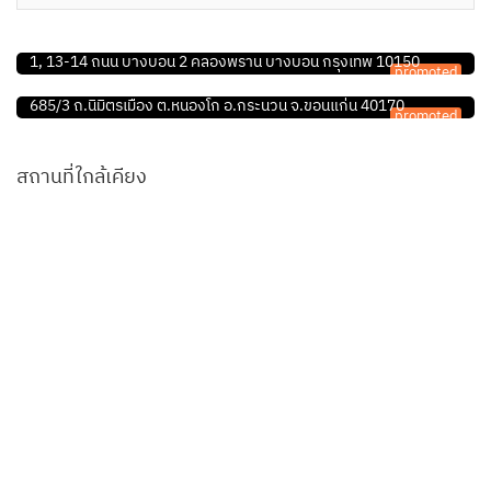
ร้านอุปกรณ์สัตว์เลี้ยง
เพ็ทแลพ เพ็ทชอป
คลินิก/โรงพยาบาลสัตว์
1, 13-14 ถนน บางบอน 2 คลองพราน บางบอน กรุงเทพ 10150
promoted
คลินิกรักษาสัตว์ปัณสุข
685/3 ถ.นิมิตรเมือง ต.หนองโก อ.กระนวน จ.ขอนแก่น 40170
promoted
สถานที่ใกล้เคียง