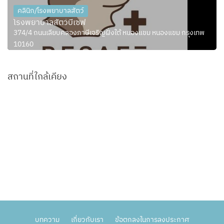
คลินิก/โรงพยาบาลสัตว์
โรงพยาบาลสัตว์บีเซฟ
374/4 ถนนเลียบคลองภาษีเจริญฝั่งใต้ หนองแขม หนองแขม กรุงเทพ
10160
สถานที่ใกล้เคียง
บทความ
เกี่ยวกับเรา
ข้อตกลงในการลงประกาศ