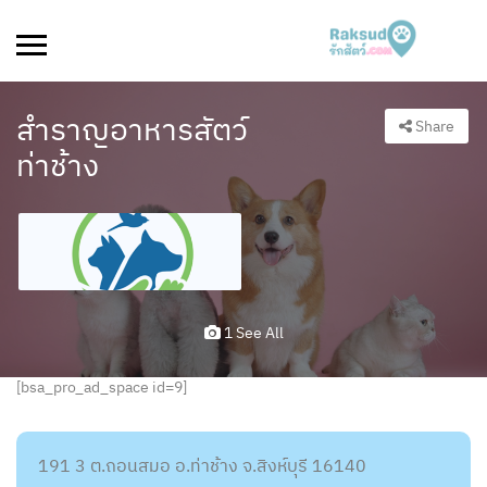
สำราญอาหารสัตว์
Share
ท่าช้าง
1 See All
[bsa_pro_ad_space id=9]
191 3 ต.ถอนสมอ อ.ท่าช้าง จ.สิงห์บุรี 16140