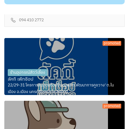
094 410 2772
promoted
ร้านอุปกรณ์สัตว์เลี้ยง
ลัคกี้ เพ็ทช็อป
22/29-31 โครการสินอุดมช๊อปปิ้งมอลล์ ถ.พัฒนาการคูขวาง' ต.ใน
เมือง อ.เมือง นครศรีธรรมราช 80000
promoted