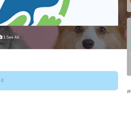
1 See All
10
ส