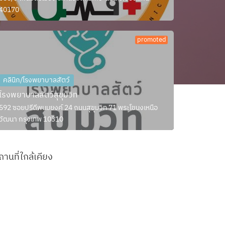
40170
promoted
คลินิก/โรงพยาบาลสัตว์
โรงพยาบาลสัตว์สุขุมวิท
592 ซอยปรีดีพนมยงค์ 24 ถนนสุขุมวิท 71 พระโขนงเหนือ
วัฒนา กรุงเทพ 10310
ถานที่ใกล้เคียง