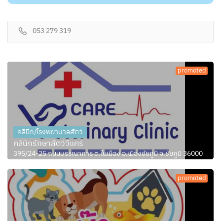
053 279 319
promoted
คลินิก/โรงพยาบาลสัตว์
คลินิกรักษาสัตว์วีแคร์
395/24-25 ถนนบรรณาการ ต.ในเมือง อ.เมืองชัยภูมิ จ.ชัยภูมิ 36000
promoted