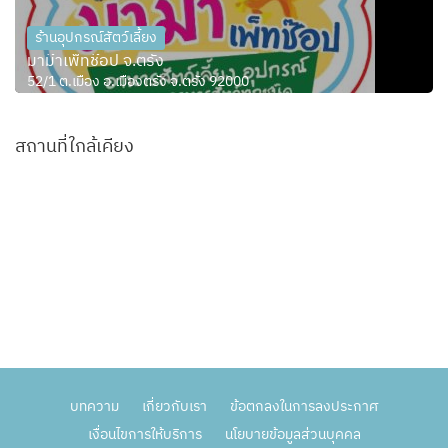
ร้านอุปกรณ์สัตว์เลี้ยง
มาม๊าเพ็ทช๊อป จ.ตรัง
52/1 ต.เมือง อ.เมืองตรัง จ.ตรัง 92000
สถานที่ใกล้เคียง
บทความ
เกี่ยวกับเรา
ข้อตกลงในการลงประกาศ
เงื่อนไขการให้บริการ
นโยบายข้อมูลส่วนบุคคล