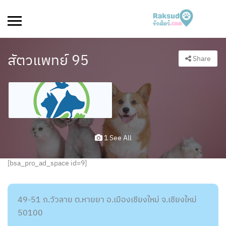
สัตวแพทย์ 95
Share
1 See All
[bsa_pro_ad_space id=9]
49-51 ถ.วัวลาย ต.หายยา อ.เมืองเชียงใหม่ จ.เชียงใหม่
50100