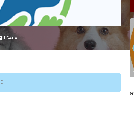
1 See All
50
ส