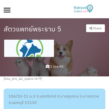
สัตวแพทย์พระราม 5
Share
1 See All
[bsa_pro_ad_space id=9]
106/10-11 ม.3 ถ.นครอินทร์ ต.บางขุนกอง อ.บางกรวย
จ.นนทบุรี 11130