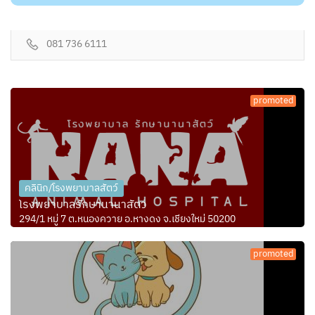
081 736 6111
promoted
คลินิก/โรงพยาบาลสัตว์
โรงพยาบาลรักษานานาสัตว์
294/1 หมู่ 7 ต.หนองควาย อ.หางดง จ.เชียงใหม่ 50200
promoted