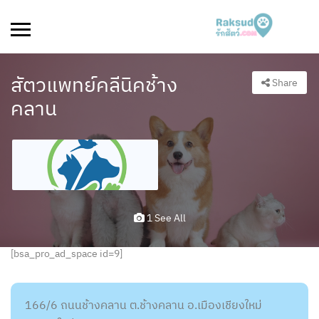
สัตวแพทย์คลีนิคช้าง
Share
คลาน
1 See All
[bsa_pro_ad_space id=9]
166/6 ถนนช้างคลาน ต.ช้างคลาน อ.เมืองเชียงใหม่