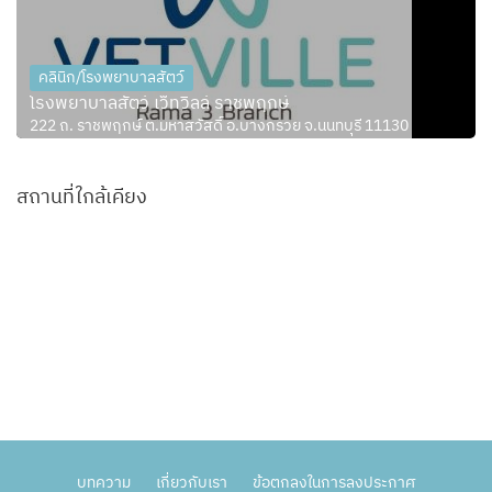
คลินิก/โรงพยาบาลสัตว์
โรงพยาบาลสัตว์ เว็ทวิลล์ ราชพฤกษ์
222 ถ. ราชพฤกษ์ ต.มหาสวัสดิ์ อ.บางกรวย จ.นนทบุรี 11130
สถานที่ใกล้เคียง
บทความ
เกี่ยวกับเรา
ข้อตกลงในการลงประกาศ