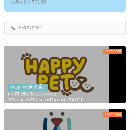
จ.เชียงใหม่ 50100
053 272 701
promoted
ร้านอุปกรณ์สัตว์เลี้ยง
แฮปปี้ เพ็ท By.รวมเกษตร
333 ต.กุมภวาปี อ.กุมภวาปี จ.อุดรธานี 41110
promoted