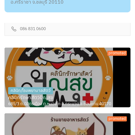
อ.ศรีราชา จ.ชลบุรี 20110
086 831 0600
promoted
คลินิก/โรงพยาบาลสัตว์
คลินิกรักษาสัตว์ปัณสุข
685/3 ถ.นิมิตรเมือง ต.หนองโก อ.กระนวน จ.ขอนแก่น 40170
promoted