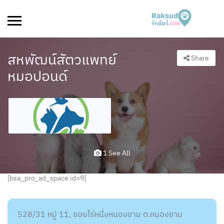
สหพัฒน์สัตวแพทย์
Share
หมอปอนด์
1 See All
[bsa_pro_ad_space id=9]
528/31 หมู่ 11, ซอยไร่หนึ่งหนองขาม ต.หนองขาม