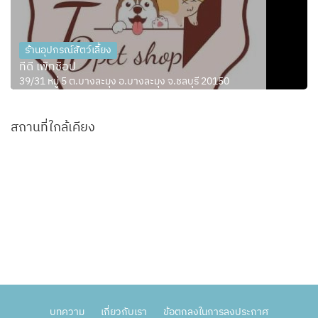
ร้านอุปกรณ์สัตว์เลี้ยง
ทีดี เพ็ทช็อป
39/31 หมู่ 5 ต.บางละมุง อ.บางละมุง จ.ชลบุรี 20150
สถานที่ใกล้เคียง
บทความ
เกี่ยวกับเรา
ข้อตกลงในการลงประกาศ