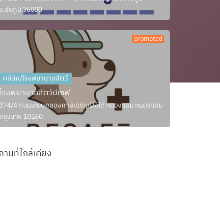
จ.ชัยภูมิ 36000
promoted
คลินิก/โรงพยาบาลสัตว์
โรงพยาบาลสัตว์บีเซฟ
374/4 ถนนเลียบคลองภาษีเจริญฝั่งใต้ หนองแขม หนองแขม
กรุงเทพ 10160
ถานที่ใกล้เคียง