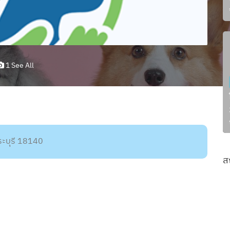
1 See All
ะบุรี 18140
ส