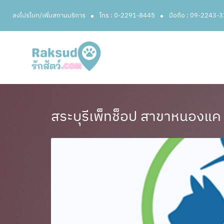
ลงโปรโมท/เพิ่มสถานบริการ
โทร : 0-2291-8445
มือถือ : 09-2243-
สระบุรีเพ็ทช็อป สาขาหนองแค