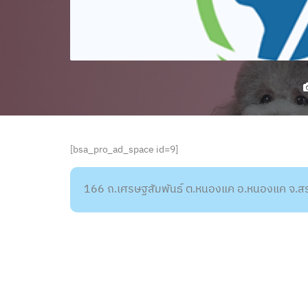
[bsa_pro_ad_space id=9]
166 ถ.เศรษฐสัมพันธ์ ต.หนองแค อ.หนองแค จ.สร