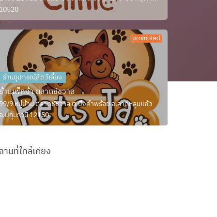
10520
promoted
ร้านอุปกรณ์สัตว์เลี้ยง
ร้านเพ็ทจ้า ตลาดชัชวาล
99/9 หมู่บ้าน ตลาดชัชวาล ต.บึงคำพร้อย อ.ลาดหลุมแก้ว
จ.ปทุมธานี 12150
ถานที่ใกล้เคียง