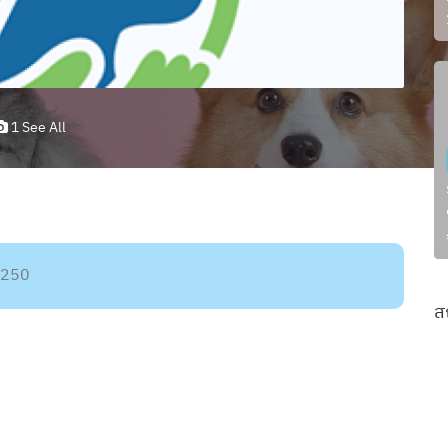
1 See All
20250
ส