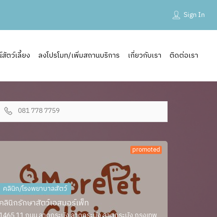
Sign In
ัตว์เลี้ยง
ลงโปรโมท/เพิ่มสถานบริการ
เกี่ยวกับเรา
ติดต่อเรา
081 778 7759
promoted
คลินิก/โรงพยาบาลสัตว์
คลินิกรักษาสัตว์เอสมอร์เพ็ท
1465 11 ถนน ลาดกระบัง ลาดกระบัง ลาดกระบัง กรุงเทพ