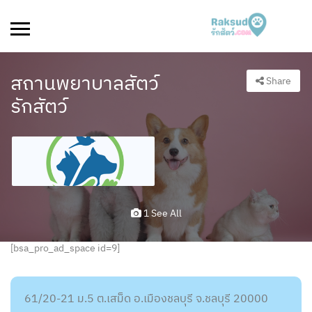
สถานพยาบาลสัตว์
Share
รักสัตว์
1 See All
[bsa_pro_ad_space id=9]
61/20-21 ม.5 ต.เสม็ด อ.เมืองชลบุรี จ.ชลบุรี 20000