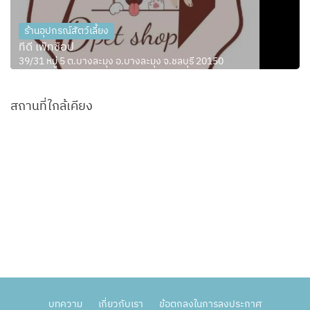
ร้านอุปกรณ์สัตว์เลี้ยง
ทีดี เพ็ทช็อป
39/31 หมู่ 5 ต.บางละมุง อ.บางละมุง จ.ชลบุรี 20150
สถานที่ใกล้เคียง
บทความ
เกี่ยวกับเรา
ข้อตกลงในการลงประกาศ