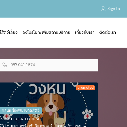
Sign In
ัตว์เลี้ยง
ลงโปรโมท/เพิ่มสถานบริการ
เกี่ยวกับเรา
ติดต่อเรา
097 041 1574
promoted
คลินิก/โรงพยาบาลสัตว์
โรงพยาบาลสัตว์วังหิน
731 ถนนลาดพร้าววังหิน ลาดพร้าว ลาดพร้าว กรุงเทพ