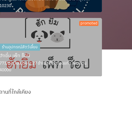
10230
promoted
ร้านอุปกรณ์สัตว์เลี้ยง
ฮักยิ้ม เพ็ท ช็อป
773/8 ซ.โนนม่วง ม.27 อำเภอเมืองขอนแก่น ขอนแก่น
40000
ถานที่ใกล้เคียง