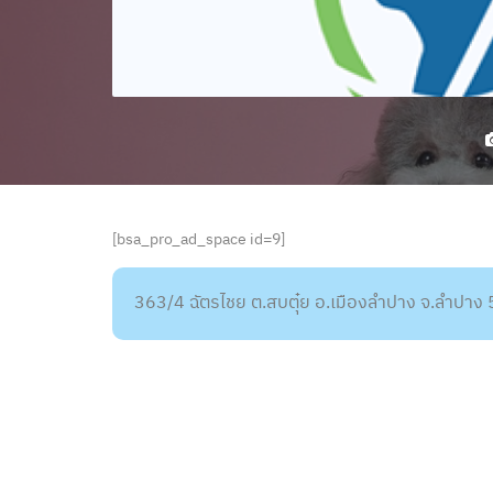
[bsa_pro_ad_space id=9]
363/4 ฉัตรไชย ต.สบตุ๋ย อ.เมืองลำปาง จ.ลำปาง