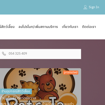
Sign In
ัตว์เลี้ยง
ลงโปรโมท/เพิ่มสถานบริการ
เกี่ยวกับเรา
ติดต่อเรา
054 325 409
promoted
ร้านอุปกรณ์สัตว์เลี้ยง
ร้านเพ็ทจ้า ตลาดชัชวาล
99/9 หมู่บ้าน ตลาดชัชวาล ต.บึงคำพร้อย อ.ลาดหลุมแก้ว