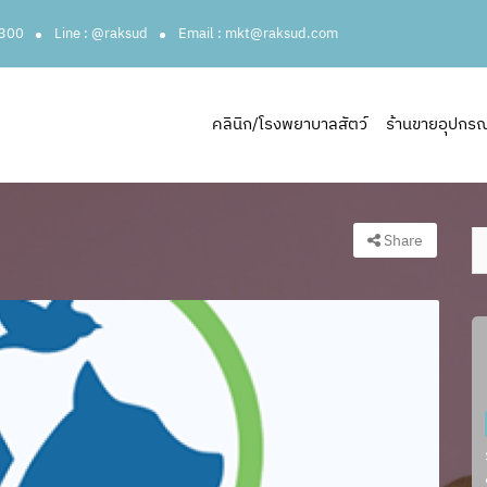
3300
Line : @raksud
Email : mkt@raksud.com
คลินิก/โรงพยาบาลสัตว์
ร้านขายอุปกรณ์ส
Share