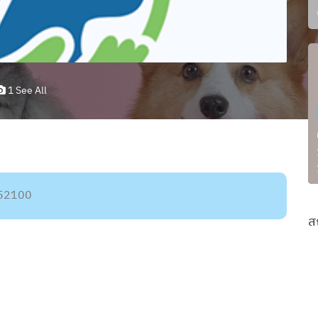
1 See All
 52100
ส