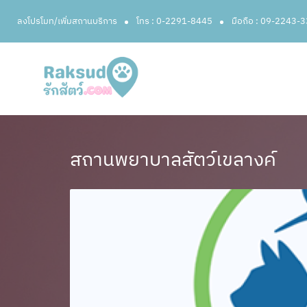
ลงโปรโมท/เพิ่มสถานบริการ
โทร : 0-2291-8445
มือถือ : 09-2243-
สถานพยาบาลสัตว์เขลางค์