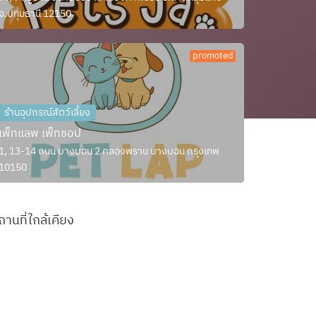
จ.ปทุมธานี 12150
promoted
ร้านอุปกรณ์สัตว์เลี้ยง
เพ็ทแลพ เพ็ทชอป
1, 13-14 ถนน บางบอน 2 คลองพราน บางบอน กรุงเทพ
10150
ถานที่ใกล้เคียง