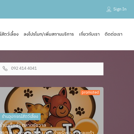
Sign In
ัตว์เลี้ยง
ลงโปรโมท/เพิ่มสถานบริการ
เกี่ยวกับเรา
ติดต่อเรา
092 414 4041
promoted
ร้านอุปกรณ์สัตว์เลี้ยง
ร้านเพ็ทจ้า ตลาดชัชวาล
99/9 หมู่บ้าน ตลาดชัชวาล ต.บึงคำพร้อย อ.ลาดหลุมแก้ว