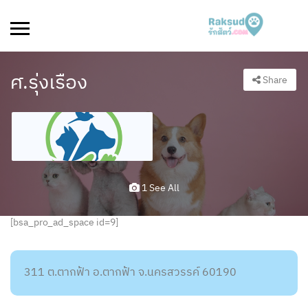
ศ.รุ่งเรือง
Share
1 See All
[bsa_pro_ad_space id=9]
311 ต.ตากฟ้า อ.ตากฟ้า จ.นครสวรรค์ 60190